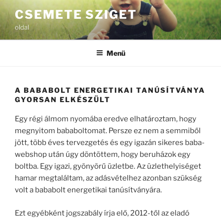
Tartalomhoz
CSEMETE SZIGET
oldal
Menü
A BABABOLT ENERGETIKAI TANÚSÍTVÁNYA
GYORSAN ELKÉSZÜLT
Egy régi álmom nyomába eredve elhatároztam, hogy
megnyitom bababoltomat. Persze ez nem a semmiből
jött, több éves tervezgetés és egy igazán sikeres baba-
webshop után úgy döntöttem, hogy beruházok egy
boltba. Egy igazi, gyönyörű üzletbe. Az üzlethelyiséget
hamar megtaláltam, az adásvételhez azonban szükség
volt a bababolt energetikai tanúsítványára.
Ezt egyébként jogszabály írja elő, 2012-től az eladó