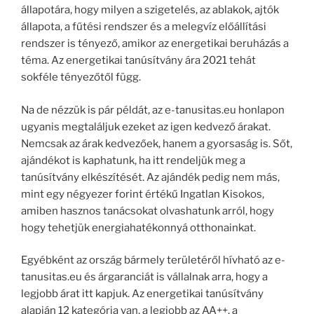
állapotára, hogy milyen a szigetelés, az ablakok, ajtók
állapota, a fűtési rendszer és a melegvíz előállítási
rendszer is tényező, amikor az energetikai beruházás a
téma. Az energetikai tanúsítvány ára 2021 tehát
sokféle tényezőtől függ.
Na de nézzük is pár példát, az e-tanusitas.eu honlapon
ugyanis megtaláljuk ezeket az igen kedvező árakat.
Nemcsak az árak kedvezőek, hanem a gyorsaság is. Sőt,
ajándékot is kaphatunk, ha itt rendeljük meg a
tanúsítvány elkészítését. Az ajándék pedig nem más,
mint egy négyezer forint értékű Ingatlan Kisokos,
amiben hasznos tanácsokat olvashatunk arról, hogy
hogy tehetjük energiahatékonnyá otthonainkat.
Egyébként az ország bármely területéről hívható az e-
tanusitas.eu és árgaranciát is vállalnak arra, hogy a
legjobb árat itt kapjuk. Az energetikai tanúsítvány
alapján 12 kategória van, a legjobb az AA++, a