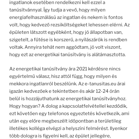
ingatlanok esetében rendelkezni kell ezzel a
tanúsítvánnyal. Így tudja a vevő, hogy milyen
energiafelhasználású az ingatlan és nekem is fontos
volt, hogy kedvező rezsiköltségeket lehessen elérni. Az
épületen látszott egyébként, hogy jó állapotban van,
szigetelt, a fűtése is korszerű, a nyílászárók is rendben
voltak. Annyira tehát nem aggódtam, jó volt viszont,
hogy ezt az energetikai tanúsítvány is alátámasztotta.
Az energetikai tanúsítvány ára 2021 kérdésre nincs
egyértelmű válasz, hisz attól függ, hogy milyen és
mekkora ingatlanról beszélünk. Az e-tanusitas.eu árai
igazán kedvezőek e tekintetben és akár 12-24 órán
belül is hozzájuthatunk az energetikai tanúsítványhoz.
Hogy hogyan? A dolog a kapcsolatfelvétellel kezdődik,
ezt követően egy telefonos egyeztetés következik, ami
után egy előre megbeszélt időpontban a területileg
illetékes kolléga elvégzi a helyszíni felmérést. Ilyenkor
több dologra is figyelni kell, az épület jellegére,