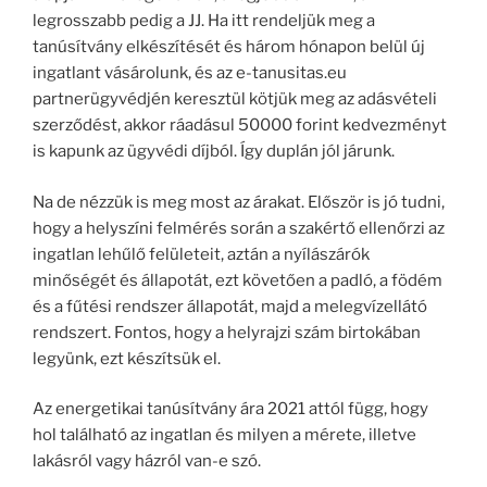
legrosszabb pedig a JJ. Ha itt rendeljük meg a
tanúsítvány elkészítését és három hónapon belül új
ingatlant vásárolunk, és az e-tanusitas.eu
partnerügyvédjén keresztül kötjük meg az adásvételi
szerződést, akkor ráadásul 50000 forint kedvezményt
is kapunk az ügyvédi díjból. Így duplán jól járunk.
Na de nézzük is meg most az árakat. Először is jó tudni,
hogy a helyszíni felmérés során a szakértő ellenőrzi az
ingatlan lehűlő felületeit, aztán a nyílászárók
minőségét és állapotát, ezt követően a padló, a födém
és a fűtési rendszer állapotát, majd a melegvízellátó
rendszert. Fontos, hogy a helyrajzi szám birtokában
legyünk, ezt készítsük el.
Az energetikai tanúsítvány ára 2021 attól függ, hogy
hol található az ingatlan és milyen a mérete, illetve
lakásról vagy házról van-e szó.