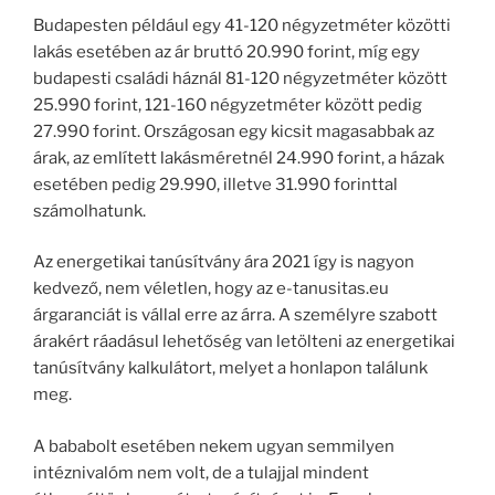
Budapesten például egy 41-120 négyzetméter közötti
lakás esetében az ár bruttó 20.990 forint, míg egy
budapesti családi háznál 81-120 négyzetméter között
25.990 forint, 121-160 négyzetméter között pedig
27.990 forint. Országosan egy kicsit magasabbak az
árak, az említett lakásméretnél 24.990 forint, a házak
esetében pedig 29.990, illetve 31.990 forinttal
számolhatunk.
Az energetikai tanúsítvány ára 2021 így is nagyon
kedvező, nem véletlen, hogy az e-tanusitas.eu
árgaranciát is vállal erre az árra. A személyre szabott
árakért ráadásul lehetőség van letölteni az energetikai
tanúsítvány kalkulátort, melyet a honlapon találunk
meg.
A bababolt esetében nekem ugyan semmilyen
intéznivalóm nem volt, de a tulajjal mindent