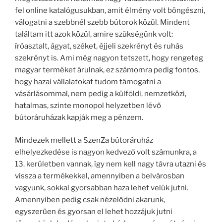
fel online katalógusukban, amit élmény volt böngészni,
válogatni a szebbnél szebb bútorok közül. Mindent
találtam itt azok közül, amire szükségünk volt:
íróasztalt, ágyat, széket, éjjeli szekrényt és ruhás
szekrényt is. Ami még nagyon tetszett, hogy rengeteg
magyar terméket árulnak, ez számomra pedig fontos,
hogy hazai vállalatokat tudom támogatni a
vásárlásommal, nem pedig a külföldi, nemzetközi,
hatalmas, szinte monopol helyzetben lévő
bútoráruházak kapják meg a pénzem.
Mindezek mellett a SzenZa bútoráruház
elhelyezkedése is nagyon kedvező volt számunkra, a
13. kerületben vannak, így nem kell nagy távra utazni és
vissza a termékekkel, amennyiben a belvárosban
vagyunk, sokkal gyorsabban haza lehet velük jutni.
Amennyiben pedig csak nézelődni akarunk,
egyszerűen és gyorsan el lehet hozzájuk jutni