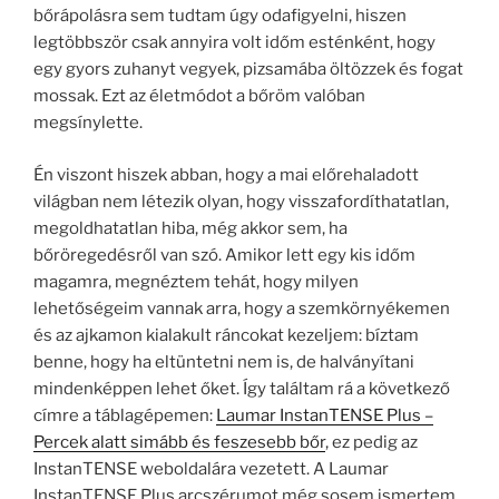
bőrápolásra sem tudtam úgy odafigyelni, hiszen
legtöbbször csak annyira volt időm esténként, hogy
egy gyors zuhanyt vegyek, pizsamába öltözzek és fogat
mossak. Ezt az életmódot a bőröm valóban
megsínylette.
Én viszont hiszek abban, hogy a mai előrehaladott
világban nem létezik olyan, hogy visszafordíthatatlan,
megoldhatatlan hiba, még akkor sem, ha
bőröregedésről van szó. Amikor lett egy kis időm
magamra, megnéztem tehát, hogy milyen
lehetőségeim vannak arra, hogy a szemkörnyékemen
és az ajkamon kialakult ráncokat kezeljem: bíztam
benne, hogy ha eltüntetni nem is, de halványítani
mindenképpen lehet őket. Így találtam rá a következő
címre a táblagépemen:
Laumar InstanTENSE Plus –
Percek alatt simább és feszesebb bőr
, ez pedig az
InstanTENSE weboldalára vezetett. A Laumar
InstanTENSE Plus arcszérumot még sosem ismertem