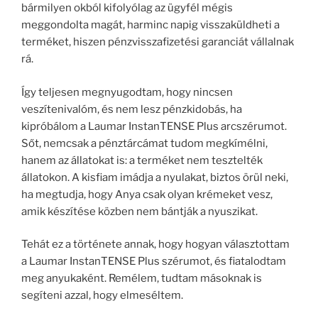
bármilyen okból kifolyólag az ügyfél mégis
meggondolta magát, harminc napig visszaküldheti a
terméket, hiszen pénzvisszafizetési garanciát vállalnak
rá.
Így teljesen megnyugodtam, hogy nincsen
veszítenivalóm, és nem lesz pénzkidobás, ha
kipróbálom a Laumar InstanTENSE Plus arcszérumot.
Sőt, nemcsak a pénztárcámat tudom megkímélni,
hanem az állatokat is: a terméket nem tesztelték
állatokon. A kisfiam imádja a nyulakat, biztos örül neki,
ha megtudja, hogy Anya csak olyan krémeket vesz,
amik készítése közben nem bántják a nyuszikat.
Tehát ez a története annak, hogy hogyan választottam
a Laumar InstanTENSE Plus szérumot, és fiatalodtam
meg anyukaként. Remélem, tudtam másoknak is
segíteni azzal, hogy elmeséltem.