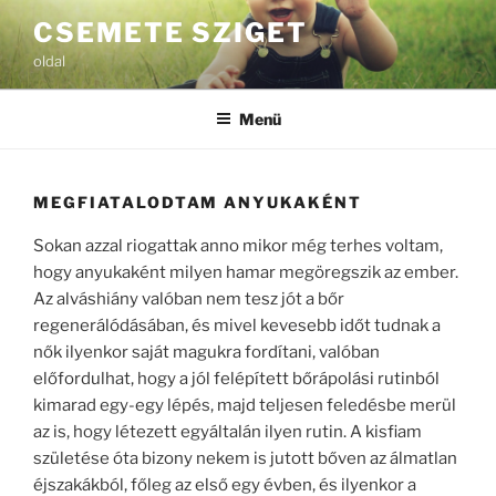
Tartalomhoz
CSEMETE SZIGET
oldal
Menü
MEGFIATALODTAM ANYUKAKÉNT
Sokan azzal riogattak anno mikor még terhes voltam,
hogy anyukaként milyen hamar megöregszik az ember.
Az alváshiány valóban nem tesz jót a bőr
regenerálódásában, és mivel kevesebb időt tudnak a
nők ilyenkor saját magukra fordítani, valóban
előfordulhat, hogy a jól felépített bőrápolási rutinból
kimarad egy-egy lépés, majd teljesen feledésbe merül
az is, hogy létezett egyáltalán ilyen rutin. A kisfiam
születése óta bizony nekem is jutott bőven az álmatlan
éjszakákból, főleg az első egy évben, és ilyenkor a