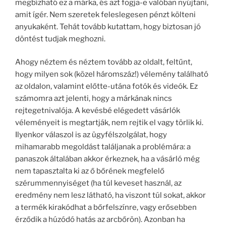
megbízható ez a márka, és azt fogja-e valóban nyújtani,
amit ígér. Nem szeretek feleslegesen pénzt költeni
anyukaként. Tehát tovább kutattam, hogy biztosan jó
döntést tudjak meghozni.
Ahogy néztem és néztem tovább az oldalt, feltűnt,
hogy milyen sok (közel háromszáz!) vélemény található
az oldalon, valamint előtte-utána fotók és videók. Ez
számomra azt jelenti, hogy a márkának nincs
rejtegetnivalója. A kevésbé elégedett vásárlók
véleményeit is megtartják, nem rejtik el vagy törlik ki.
Ilyenkor válaszol is az ügyfélszolgálat, hogy
mihamarabb megoldást találjanak a problémára: a
panaszok általában akkor érkeznek, ha a vásárló még
nem tapasztalta ki az ő bőrének megfelelő
szérummennyiséget (ha túl keveset használ, az
eredmény nem lesz látható, ha viszont túl sokat, akkor
a termék kirakódhat a bőrfelszínre, vagy erősebben
érződik a húzódó hatás az arcbőrön). Azonban ha