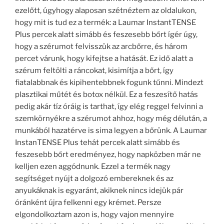
ezelőtt, úgyhogy alaposan szétnéztem az oldalukon,
hogy mit is tud ez a termék: a Laumar InstantTENSE
Plus percek alatt simább és feszesebb bőrt ígér úgy,
hogy a szérumot felvisszük az arcbőrre, és három
percet várunk, hogy kifejtse a hatását. Ez idő alatt a
szérum feltölti a ráncokat, kisimítja a bőrt, így
fiatalabbnak és kipihentebbnek fogunk tűnni. Mindezt
plasztikai műtét és botox nélkül. Ez a feszesítő hatás
pedig akár tíz óráig is tarthat, így elég reggel felvinni a
szemkörnyékre a szérumot ahhoz, hogy még délután, a
munkából hazatérve is sima legyen a bőrünk. A Laumar
InstanTENSE Plus tehát percek alatt simább és
feszesebb bőrt eredményez, hogy napközben már ne
kelljen ezen aggódnunk. Ezzel a termék nagy
segítséget nyújt a dolgozó embereknek és az
anyukáknak is egyaránt, akiknek nincs idejük pár
óránként újra felkenni egy krémet. Persze
elgondolkoztam azon is, hogy vajon mennyire